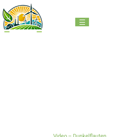
Video – Dun
kelflauten u
mgehen
Home
Video – Dunkelflauten